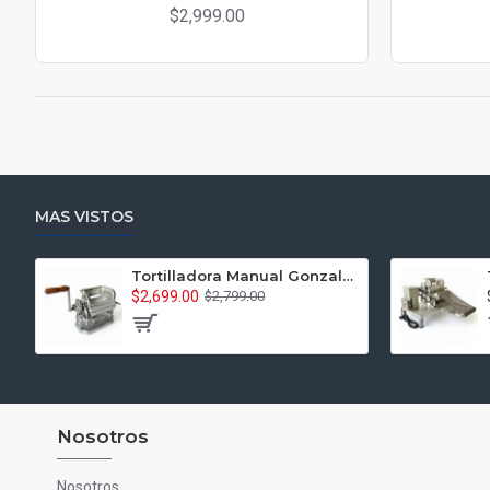
$2,999.00
MAS VISTOS
Tortilladora Manual Gonzalez TM-G
$2,699.00
$2,799.00
Nosotros
Nosotros