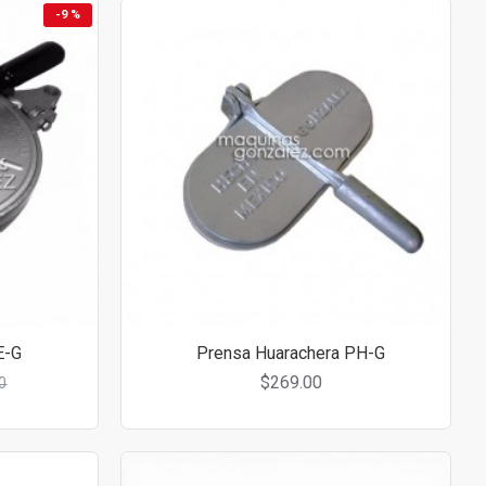
-9 %
E-G
Prensa Huarachera PH-G
$269.00
0