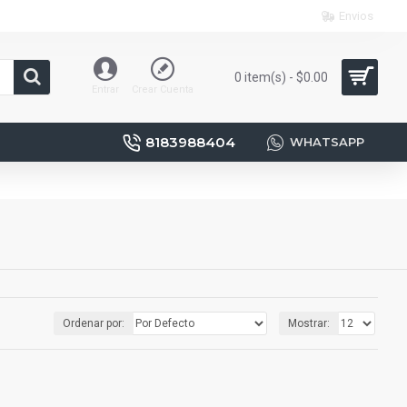
Envios
0 item(s) - $0.00
Entrar
Crear Cuenta
8183988404
WHATSAPP
Ordenar por:
Mostrar: