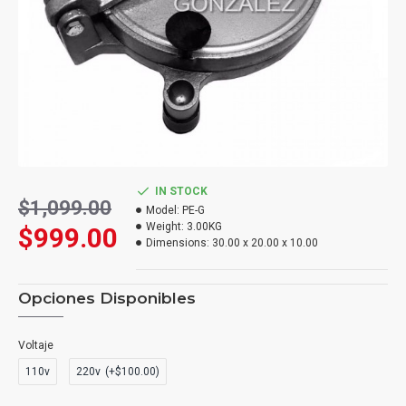
IN STOCK
$1,099.00
Model:
PE-G
Weight:
3.00KG
$999.00
Dimensions:
30.00 x 20.00 x 10.00
Opciones Disponibles
Voltaje
110v
220v
(+$100.00)